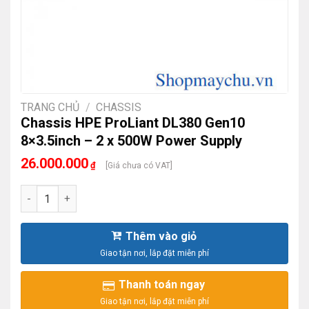
TRANG CHỦ
/
CHASSIS
Chassis HPE ProLiant DL380 Gen10
8×3.5inch – 2 x 500W Power Supply
26.000.000
₫
[Giá chưa có VAT]
Chassis HPE ProLiant DL380 Gen10 8x3.5inch - 2 x 500W Pow
Thêm vào giỏ
Thanh toán ngay