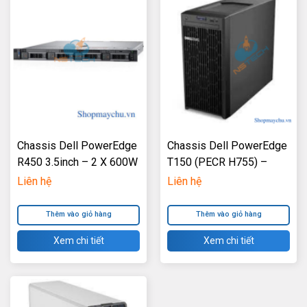
Chassis Dell PowerEdge
Chassis Dell PowerEdge
R450 3.5inch – 2 X 600W
T150 (PECR H755) –
Power Supply
300W Power Supply
Liên hệ
Liên hệ
Thêm vào giỏ hàng
Thêm vào giỏ hàng
Xem chi tiết
Xem chi tiết