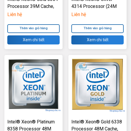
Processor 39M Cache,
4314 Processor (24M
3.00 GHz
Cache, 2.40 GHz)
Liên hệ
Liên hệ
Thêm vào giỏ hàng
Thêm vào giỏ hàng
Xem chi tiết
Xem chi tiết
Intel® Xeon® Platinum
Intel® Xeon® Gold 6338
8358 Processor 48M
Processor 48M Cache,