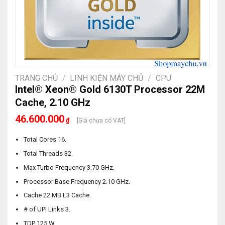
TRANG CHỦ
/
LINH KIỆN MÁY CHỦ
/
CPU
Intel® Xeon® Gold 6130T Processor 22M
Cache, 2.10 GHz
46.600.000
₫
[Giá chưa có VAT]
Total Cores 16.
Total Threads 32.
Max Turbo Frequency 3.70 GHz.
Processor Base Frequency 2.10 GHz.
Cache 22 MB L3 Cache.
# of UPI Links 3.
TDP 125 W.