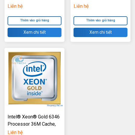
Cache, 2.60 GHz
2.00 GHz
Liên hệ
Liên hệ
Thêm vào giỏ hàng
Thêm vào giỏ hàng
Xem chi tiết
Xem chi tiết
Intel® Xeon® Gold 6346
Processor 36M Cache,
3.10 GHz
Liên hệ