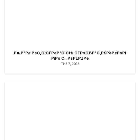
РљР°Рє РѕС‚С‹СЃРєР°С‚СЊ СЃРѕСЂР°С‚РЅРёРєРѕРІ
РїРѕ С…РѕР±Р±Рё
Th8 7, 2026