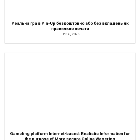
Реальна гра в Pin-Up безкоштовно або без вкладень як
правильно почати
Th8 6, 2026
Gambling platform Internet-based: Realistic Information for
the purpose of More secure Online Wagering