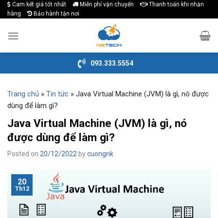
Cam kết giá tốt nhất
Miễn phí vận chuyển
Thanh toán khi nhận
Skip
hàng
Bảo hành tận nơi
to
content
093.333.5554
Trang chủ
»
Tin tức
»
Java Virtual Machine (JVM) là gì, nó được
dùng để làm gì?
Java Virtual Machine (JVM) là gì, nó
được dùng để làm gì?
Posted on
20/12/2022
by
cuongnk
20
Th12