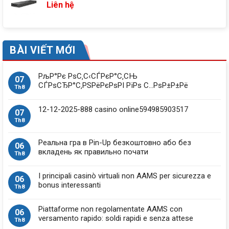
Liên hệ
BÀI VIẾT MỚI
РљР°Рє РѕС‚С‹СЃРєР°С‚СЊ
07
СЃРѕСЂР°С‚РЅРёРєРѕРІ РїРѕ С…РѕР±Р±Рё
Th8
12-12-2025-888 casino online594985903517
07
Th8
Реальна гра в Pin-Up безкоштовно або без
06
вкладень як правильно почати
Th8
I principali casinò virtuali non AAMS per sicurezza e
06
bonus interessanti
Th8
Piattaforme non regolamentate AAMS con
06
versamento rapido: soldi rapidi e senza attese
Th8