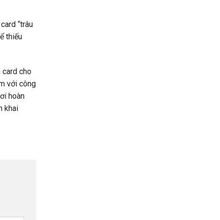
card “trâu
ể thiếu
 card cho
èm với công
hơi hoàn
n khai