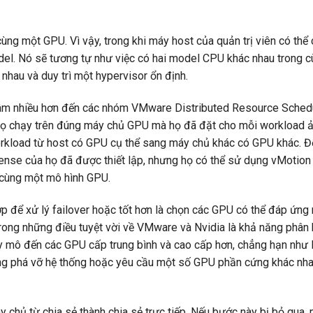
ùng một GPU. Vì vậy, trong khi máy host của quản trị viên có thể
del. Nó sẽ tương tự như việc có hai model CPU khác nhau trong 
nhau và duy trì một hypervisor ổn định.
an tâm nhiều hơn đến các nhóm VMware Distributed Resource Sched
ọ chạy trên đúng máy chủ GPU mà họ đã đặt cho mỗi workload ả
workload từ host có GPU cụ thể sang máy chủ khác có GPU khác. 
cense của họ đã được thiết lập, nhưng họ có thể sử dụng vMotion
 cùng một mô hình GPU.
 để xử lý failover hoặc tốt hơn là chọn các GPU có thể đáp ứng 
ong những điều tuyệt vời về VMware và Nvidia là khả năng phân 
y mô đến các GPU cấp trung bình và cao cấp hơn, chẳng hạn như 
ng phá vỡ hệ thống hoặc yêu cầu một số GPU phần cứng khác nh
áy chủ từ chia sẻ thành chia sẻ trực tiếp. Nếu bước này bị bỏ qua,