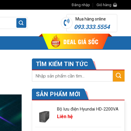
Đăng nhập
Giỏ hàng
Mua hàng online
093.333.5554
TÌM KIẾM TIN TỨC
SẢN PHẨM MỚI
Bộ lưu điện Hyundai HD-2200VA
Liên hệ