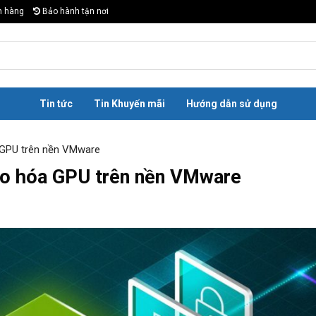
n hàng
Bảo hành tận nơi
Tin tức
Tin Khuyến mãi
Hướng dẫn sử dụng
 GPU trên nền VMware
ảo hóa GPU trên nền VMware