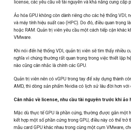
license, các yêu cầu về tài nguyên và khả năng cung cấp 
Ảo hóa GPU không còn dành riêng cho các hệ thống VDI; 
và máy tính hiệu suất cao (HPC). Do đó, điều quan trọng 
hoặc RAM. Quản trị viên yêu cầu một cách tiếp cận khác khi
VMware.
Khi nói đến hệ thống VDI, quản trị viên sẽ tìm thấy nhiều c
nghĩa vì chúng thường rất quan trọng trong việc thiết lập 
nào cũng cân nhắc là chính các GPU.
Quản trị viên nên có vGPU trong tay để xây dựng thành côn
AMD, thì dòng sản phẩm Nvidia có lịch sử lâu đời hơn vớ
Cân nhắc về license, nhu cầu tài nguyên trước khi 
Mặc dù thực tế GPU là phần cứng, thường được gắn một hyp
kết hợp một số phần cứng trong GPU, điều này có thể trở th
mẫu card GPU khác nhau trong cùng một cụm VMware, cho 