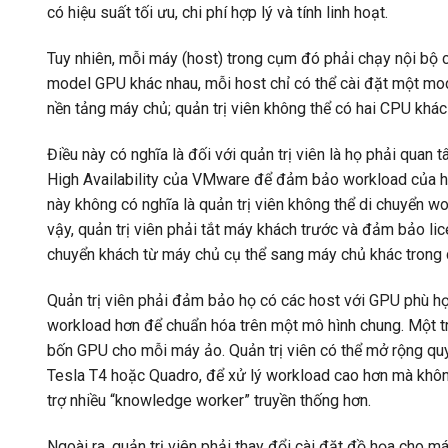
có hiệu suất tối ưu, chi phí hợp lý và tính linh hoạt.
Tuy nhiên, mỗi máy (host) trong cụm đó phải chạy nội bộ c
model GPU khác nhau, mỗi host chỉ có thể cài đặt một mo
nền tảng máy chủ; quản trị viên không thể có hai CPU khác 
Điều này có nghĩa là đối với quản trị viên là họ phải qu
High Availability của VMware để đảm bảo workload của h
này không có nghĩa là quản trị viên không thể di chuyển 
vậy, quản trị viên phải tắt máy khách trước và đảm bảo li
chuyển khách từ máy chủ cụ thể sang máy chủ khác trong
Quản trị viên phải đảm bảo họ có các host với GPU phù hợp
workload hơn để chuẩn hóa trên một mô hình chung. Một tr
bốn GPU cho mỗi máy ảo. Quản trị viên có thể mở rộng qu
Tesla T4 hoặc Quadro, để xử lý workload cao hơn mà khô
trợ nhiều “knowledge worker” truyền thống hơn.
Ngoài ra, quản trị viên phải thay đổi cài đặt đồ họa cho m