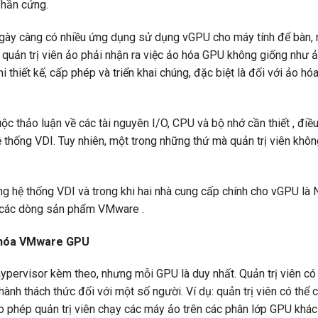
phần cứng.
ngày càng có nhiều ứng dụng sử dụng vGPU cho máy tính để bàn,
là quản trị viên ảo phải nhận ra việc ảo hóa GPU không giống như
 thiết kế, cấp phép và triển khai chúng, đặc biệt là đối với ảo h
uộc thảo luận về các tài nguyên I/O, CPU và bộ nhớ cần thiết , điề
hệ thống VDI. Tuy nhiên, một trong những thứ mà quản trị viên khôn
g hệ thống VDI và trong khi hai nhà cung cấp chính cho vGPU là 
i các dòng sản phẩm VMware .
ảo hóa VMware GPU
ervisor kèm theo, nhưng mỗi GPU là duy nhất. Quản trị viên có 
ành thách thức đối với một số người. Ví dụ: quản trị viên có thể 
phép quản trị viên chạy các máy ảo trên các phân lớp GPU khác