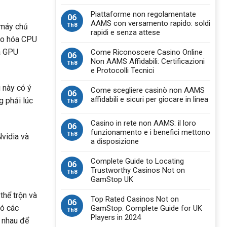
Piattaforme non regolamentate
06
AAMS con versamento rapido: soldi
Th8
 máy chủ
rapidi e senza attese
 ảo hóa CPU
óa GPU
Come Riconoscere Casino Online
06
Non AAMS Affidabili: Certificazioni
Th8
e Protocolli Tecnici
u này có ý
Come scegliere casinò non AAMS
06
affidabili e sicuri per giocare in linea
g phải lúc
Th8
Casino in rete non AAMS: il loro
06
funzionamento e i benefici mettono
Th8
Nvidia và
a disposizione
Complete Guide to Locating
06
Trustworthy Casinos Not on
Th8
GamStop UK
thể trộn và
Top Rated Casinos Not on
06
có các
GamStop: Complete Guide for UK
Th8
Players in 2024
 nhau để