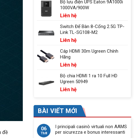
Bộ lưu điện UPS Eaton 9A1000i
1000VA/900W
Liên hệ
Switch Để Bàn 8-Cổng 2.5G TP-
Link TL-SG108-M2
Liên hệ
Cáp HDMI 30m Ugreen Chính
Hãng
Liên hệ
Bộ chia HDMI 1 ra 10 Full HD
Ugreen 50949
Liên hệ
BÀI VIẾT MỚI
I principali casinò virtuali non AAMS
06
per sicurezza e bonus interessanti
n đề
Th8