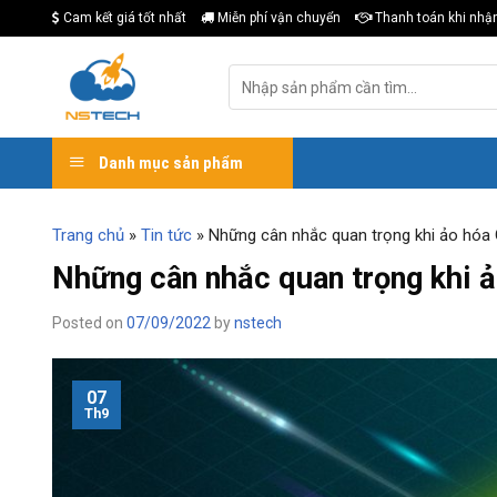
Skip
Cam kết giá tốt nhất
Miễn phí vận chuyển
Thanh toán khi nhậ
to
content
Tìm
kiếm:
Danh mục sản phẩm
Trang chủ
»
Tin tức
»
Những cân nhắc quan trọng khi ảo hóa
Những cân nhắc quan trọng khi 
Posted on
07/09/2022
by
nstech
07
Th9