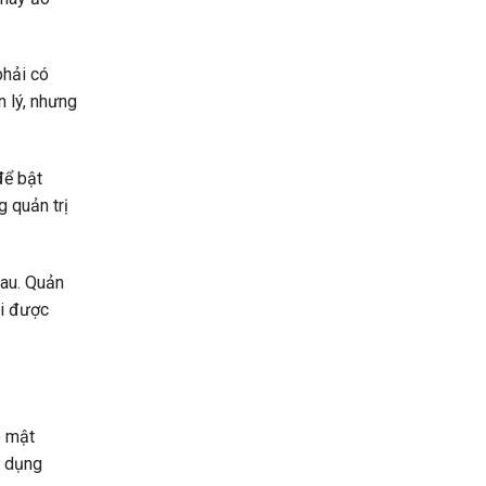
phải có
 lý, nhưng
để bật
g quản trị
hau. Quản
ải được
o mật
ử dụng