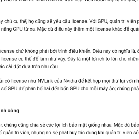
 chủ cụ thể, họ cũng sẽ yêu cầu license. Với GPU, quản trị viên 
c năng GPU từ xa. Mặc dù điều này thêm một license khác để quản
cense chứ không phải bởi trình điều khiển. Điều này có nghĩa là, 
 license cụ thể để làm như vậy. Đây là một lợi ích to lớn cho nhữn
các cài đặt dựa trên nhu cầu.
ải có license như NVLink của Nvidia để kết hợp mọi thứ lại với n
một số GPU để phân bổ hai đến bốn GPU cho mỗi máy ảo; chúng ph
ành công
, chúng cũng chia sẻ các lợi ích bảo mật giống nhau. Mặc dù bả
 quản trị viên, nhưng nó sẽ phát huy tác dụng khi quản trị viên s