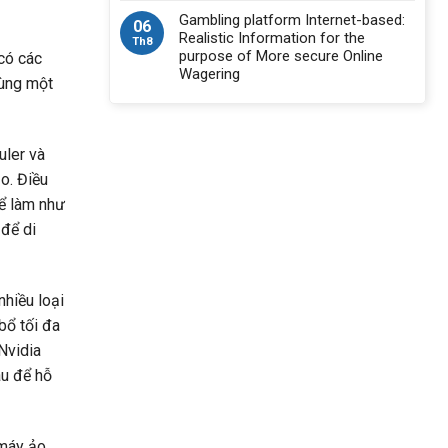
Gambling platform Internet-based:
06
Realistic Information for the
Th8
purpose of More secure Online
 có các
Wagering
cùng một
uler và
o. Điều
Để làm như
 để di
nhiều loại
bổ tối đa
Nvidia
au để hỗ
 máy ảo